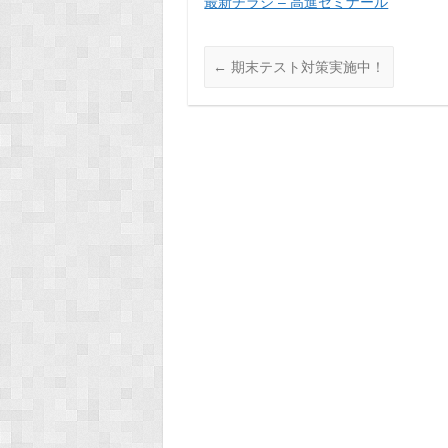
最新チラシ – 高進ゼミナール
←
期末テスト対策実施中！