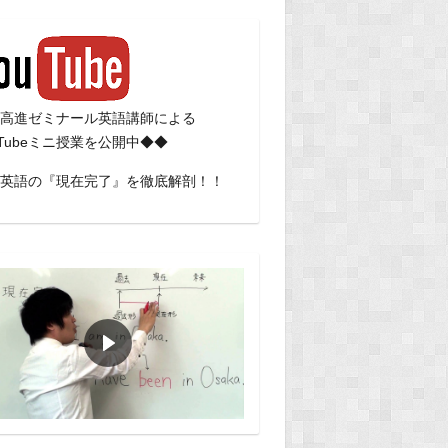
高進ゼミナール英語講師による
uTubeミニ授業を公開中◆◆
英語の『現在完了』を徹底解剖！！