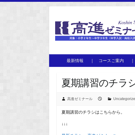
S
k
i
p
t
o
c
o
最新情報
｜ コースご案内
｜
n
t
e
夏期講習のチラシ
n
t
高進ゼミナール
Uncategoriz
夏期講習のチラシはこちらから。
↓↓↓