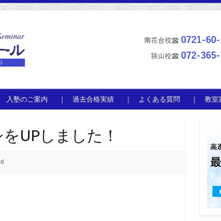
 入塾のご案内
｜ 過去合格実績
｜ よくある質問
｜ 教室
をUPしました！
ed